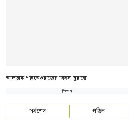
আলতাফ শাহনেওয়াজের ‘সহসা দুয়ারে’
বিজ্ঞাপন
সর্বশেষ
পঠিত