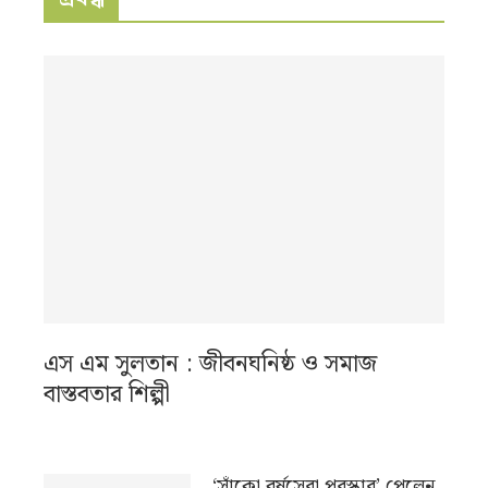
এস এম সুলতান : জীবনঘনিষ্ঠ ও সমাজ
বাস্তবতার শিল্পী
‘সাঁকো বর্ষসেরা পুরস্কার’ পেলেন