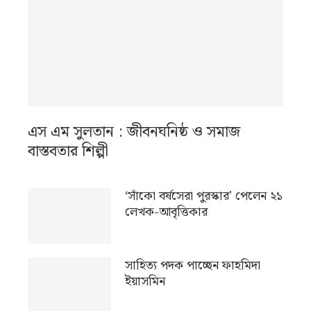
এস এম সুলতান : জীবনঘনিষ্ঠ ও সমাজ
বাস্তবতার শিল্পী
‘সাঁকো বর্ষসেরা পুরস্কার’ পেলেন ২১
লেখক-আবৃত্তিকার
সাহিত্য পদক পাচ্ছেন ফাহমিদা
ইয়াসমিন