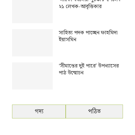
২১ লেখক-আবৃত্তিকার
সাহিত্য পদক পাচ্ছেন ফাহমিদা
ইয়াসমিন
‘সীমান্তের দুই পারে’ উপন্যাসের
পাঠ উন্মোচন
গদ্য
পঠিত