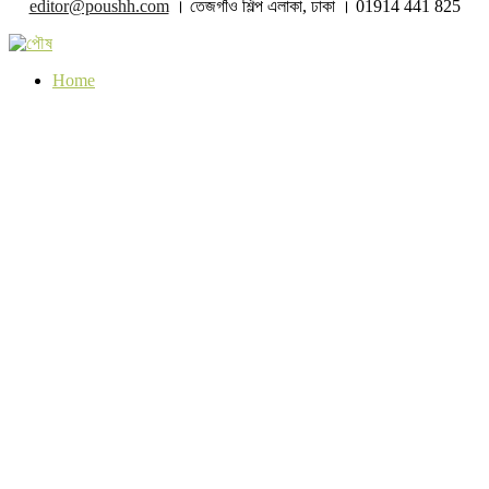
editor@poushh.com
। তেজগাঁও শিল্প এলাকা, ঢাকা । 01914 441 825
Home