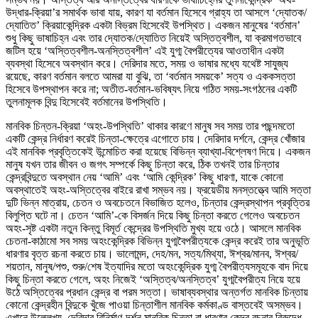
উদ্ধার-ক্রিয়া’র সমার্থক ভাবা যায়, কারণ যা বর্তমান হিসেবে গ্রাহ্য তা আসলে ‘দ্যোতক/
দ্যোতিত’ ক্রিয়াকেন্দ্রিক একটা বিভ্রম হিসেবেই উপস্থিত। একজন মানুষের ‘বর্তমান’
শুধু কিছু ভাষাচিহ্ন এবং তার দ্যোতক/দ্যোতিত নিয়েই অস্তিত্বশীল, যা ক্রমাগতভাবে
জটিল হয়ে ‘অস্তিত্বশীল-অনস্তিত্বশীল’ এই যুগ্ম বৈপরীত্যের আওতাধীন একটা
ব্যবস্থা হিসেবে অবস্থান করে। দেরিদার মতে, সময় ও ভাষার মধ্যে যথেষ্ট সাযুজ্য
রয়েছে, কারণ বর্তমান বলতে আমরা যা বুঝি, তা ‘বর্তমান সময়কে’ সত্য ও এককসত্তা
হিসেবে উপস্থাপন করে না; অতীত-বর্তমান-ভবিষ্যৎ নিয়ে গঠিত সময়-সংগঠনের একটি
তুলনামূলক বিন্দু হিসেবেই বর্তমানের উপস্থিতি।
মানবিক চিন্তন-ক্রিয়া ‘অহং-উপস্থিতি’ থাকার কারণে মানুষ সব সময় তার পছন্দমতো
একটি কেন্দ্র নির্ধারণ করেই চিন্তা-ক্ষেত্রে এগোতে চায়। দেরিদার দর্শনে, কেন্দ্র খোঁজার
এই মানবিক প্রবৃত্তিকেই উন্মোচিত করা হয়েছে বিভিন্ন ব্যাখ্যা-বিশ্লেষণ দিয়ে। একজন
মানুষ যখন তার জীবন ও জগৎ সম্পর্কে কিছু চিন্তা করে, ঠিক তখনই তার চিন্তার
কেন্দ্রবিন্দুতে অবস্থান নেয় ‘আমি’ এবং ‘আমি কেন্দ্রিক’ কিছু ধারণা, যাকে কোনো
অবস্থাতেই অহং-অস্তিত্বের বাইরে রাখা সম্ভব নয়। ফ্রয়েডীয় মনস্তত্ত্বে আমি সত্তা
দুটি ভিন্ন মাত্রায়, চেতন ও অবচেতনে বিভাজিত হলেও, চিন্তার কেন্দ্রস্থাপন প্রবৃত্তির
বিলুপ্তি ঘটে না। চেতন ‘আমি’-কে বিসর্জন দিয়ে কিছু চিন্তা করতে গেলেও অবচেতন
অহং-সৃষ্ট একটা নতুন কিন্তু বিমূর্ত কেন্দ্রের উপস্থিতি মুখ্য হয়ে ওঠে। আসলে মানবিক
চেতনা-কাঠামো সব সময় অহংকেন্দ্রিক বিভিন্ন যুগ্মবৈপরীত্যকে কেন্দ্র করেই তার অনুভূতি
ধারণার বৃত্ত রচনা করতে চায়। ভালোমন্দ, দেহ/মন, সত্য/মিথ্যা, ঈশ্বর/মানব, ঈশ্বর/
শয়তান, মানুষ/পশু, শুরু/শেষ ইত্যাদির মতো অহংকেন্দ্রিক যুগ্ম বৈপরীত্যসমূহকে বাদ দিয়ে
কিছু চিন্তা করতে গেলে, অহং নিজেই ‘অস্তিত্ব/অনস্তিত্ব’ যুগ্মবৈপরীত্য নিয়ে হয়ে
উঠে অস্তিত্বের প্রধান কেন্দ্র বা পরম সত্তা। ভাষাব্যবস্থার অন্তর্গত মানবিক চিন্তায়
কোনো কেন্দ্রহীন বিন্দুকে খুঁজে পাওয়া চিন্তাশীল মানবিক কর্মকাণ্ড বাস্তবেই অসম্ভব।
এখানে উল্লেখ্য, দেরিদার বিনির্মাণ-দর্শন মানবিক চিন্তা বা ধারণার কেন্দ্র রচনার বিরুদ্ধে