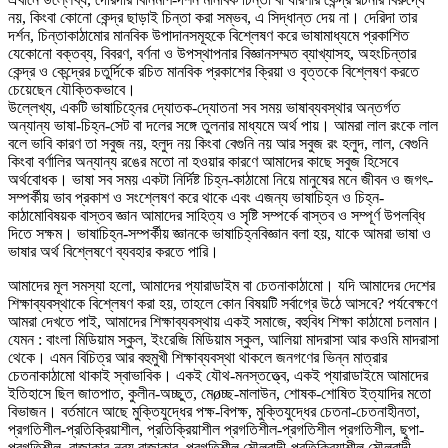
নয়, কিংবা কোনো কেন্দ্র ছাড়াই চিন্তা করা সম্ভব, এ সিদ্ধান্ত দেয় না। দেরিদা তার
দর্শন, চিন্তাকাঠামোর মানবিক উপাদানসমূহকে বিশ্লেষণ করে ভাষামাধ্যমে প্রকাশিত
যেকোনো বক্তব্য, বিবরণ, বর্ণনা ও উপস্থাপনার বিজ্ঞানসম্মত ব্যাখ্যাসহ, অহংচিন্তার
কেন্দ্র ও কেন্দ্রের চতুর্দিকে রচিত মানবিক প্রকাশের ক্রিয়া ও বৃত্তকে বিশ্লেষণ করতে
চেয়েছেন যৌক্তিকভাবে।
উল্লেখ্য, একটি ভাষাচিহ্নের দ্যোতক-দ্যোতনা সব সময় ভাষাব্যবস্থার অন্তর্গত
অন্যান্য ভাষা-চিহ্ন-সেট বা দলের সঙ্গে তুলনার মাধ্যমে অর্থ পায়। আমরা লাল রংকে লাল
বলে ভাবি কারণ তা সবুজ নয়, হলুদ নয় কিংবা বেগুনি নয় আর সবুজ রং হলুদ, লাল, বেগুনি
কিংবা বর্ণালির অন্যান্য রঙের মতো না হওয়ার কারণে আমাদের কাছে সবুজ হিসেবে
অর্থবোধক। ভাষা সব সময় একটা নির্দিষ্ট চিহ্ন-কাঠামো নিয়ে মানুষের মনে জীবন ও জগৎ-
সম্পর্কীয় ভাব প্রকাশ ও সংশ্লেষণ করে থাকে এবং এজন্য ভাষাচিহ্ন ও চিহ্ন-
কাঠামোবিষয়ক বাস্তব জ্ঞান আমাদের সাহিত্য ও সৃষ্টি সম্পর্কে বাস্তব ও সম্পূর্ণ উপলব্ধি
দিতে সক্ষম। ভাষাচিহ্ন-সম্পর্কীয় জ্ঞানকে ভাষাচিহ্নবিজ্ঞান বলা হয়, যাকে আমরা ভাষা ও
ভাষার অর্থ বিশ্লেষণে ব্যবহার করতে পারি।
আমাদের মূল সমস্যা হলো, আমাদের প্যারাডাইম বা চেতনাকাঠামো। যদি আমাদের দেশের
শিক্ষাব্যবস্থাকে বিশ্লেষণ করা হয়, তাহলে কোন বিষয়টি সর্বাগ্রে উঠে আসবে? পর্যবেক্ষণে
আমরা দেখতে পাই, আমাদের শিক্ষাব্যবস্থায় একই সমাজে, বহুবিধ শিক্ষা কাঠামো চলমান।
যেমন : বাংলা মিডিয়াম স্কুল, ইংরেজি মিডিয়াম স্কুল, আলিয়া মাদরাসা আর কওমি মাদরাসা
থেকে। এমন বিচিত্র আর বহুমুখী শিক্ষাব্যবস্থা থাকলে জনগণের ভিন্ন মাত্রার
চেতনাকাঠামো থাকাই স্বাভাবিক। একই যৌথ-মনস্তত্ত্বে, একই প্যারাডাইমে আমাদের
ইতিহাসে ছিল জাতপাত, কুলীন-অচ্ছুত, মেøচ্ছ-মালাউন, শোষক-শোষিত ইত্যাদির মতো
বিভাজন। বর্তমানে আছে মুক্তিযুদ্ধের পক্ষ-বিপক্ষ, মুক্তিযুদ্ধের চেতনা-চেতনাহীনতা,
প্রগতিশীল-প্রতিক্রিয়াশীল, প্রতিক্রিয়াশীল প্রগতিশীল-প্রগতিশীল প্রগতিশীল, ছুপা-
প্রগতিশীল, রাজাকার-নব্য রাজাকার, প্রগতিশীল মৌলবাদী-প্রতিক্রিয়াশীল মৌলবাদী