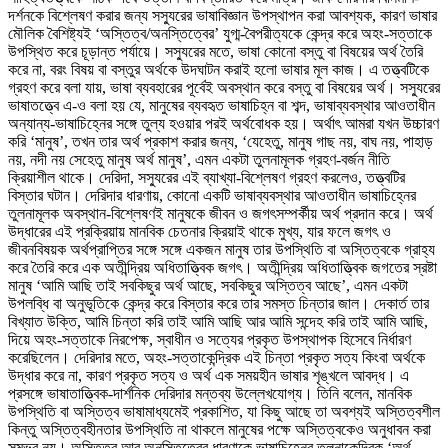
দর্শনকে বিশ্লেষণ করার জন্য সস্যুরের ভাষাবিজ্ঞান উপস্থাপন করা আবশ্যক, কারণ ভাষার
মৌলিক বৈশিষ্ট্যই ‘অস্তিত্ব/অনস্তিত্বের’ যুগ্ম-বৈপরীত্যকে কেন্দ্র করে অহং-সত্তাকে
উপস্থিত করে চূড়ান্ত পর্যায়ে। সস্যুরের মতে, ভাষা কোনো বস্তু বা বিষয়ের অর্থ তৈরি
করে না, বরং বিষয় বা বস্তুর অর্থকে উদঘাটন করাই হলো ভাষার মূল কাজ। এ তত্ত্বটিকে
গ্রহণ করে বলা যায়, ভাষা ব্যবহারের পূর্বেই অবস্থান করে বস্তু বা বিষয়ের অর্থ। সস্যুরের
ভাষাতত্ত্বে এ-ও বলা হয় যে, মানুষের ব্যবহৃত ভাষাচিহ্ন বা শব্দ, ভাষাব্যবস্থার আওতাধীন
অন্যান্য-ভাষাচিহ্নের সঙ্গে তুল্য হওয়ার পরই অর্থবোধক হয়। অর্থাৎ আমরা যখন উচ্চারণ
করি ‘মানুষ’, তখন তার অর্থ প্রকাশ করার জন্য, ‘যেহেতু, মানুষ গাছ নয়, বাঘ নয়, পাহাড়
নয়, নদী নয় সেহেতু মানুষ অর্থ মানুষ’, এমন একটা তুলনামূলক গ্রহণ-বর্জন নীতি
ক্রিয়াশীল থাকে। দেরিদা, সস্যুরের এই ব্যাখ্যা-বিশ্লেষণ গ্রহণ করলেও, তত্ত্বটির
বিস্তার ঘটান। দেরিদার ধারণায়, কোনো একটি ভাষাব্যবস্থার আওতাধীন ভাষাচিহ্নের
তুলনামূলক অবস্থান-বিশ্লেষণই মানুষকে জীবন ও জগৎসম্পর্কীয় অর্থ প্রদান করে। অর্থ
উদ্ধারের এই প্রক্রিয়ায় মানবিক চেতনার ক্রিয়াই থাকে মুখ্য, যার ফলে জগৎ ও
জীবনবিষয়ক অর্থপ্রাপ্তির সঙ্গে সঙ্গে একজন মানুষ তার উপস্থিতি বা অস্তিত্বকে গ্রাহ্য
করে তৈরি করে এক অতীন্দ্রিয় অধিতাত্ত্বিক জগৎ। অতীন্দ্রিয় অধিতাত্ত্বিক জগতের স্রষ্টা
মানুষ ‘আমি আছি তাই সবকিছুর অর্থ আছে, সবকিছুর অস্তিত্ব আছে’, এমন একটা
উপলব্ধি বা অনুভূতিকে কেন্দ্র করে বিস্তার করে তার সমস্ত চিন্তার জাল। দেকার্ত তার
বিখ্যাত উক্তি, আমি চিন্তা করি তাই আমি আছি আর আমি সন্দেহ করি তাই আমি আছি,
দিয়ে অহং-সত্তাকে নিরপেক্ষ, স্বাধীন ও সত্যের প্রকৃত উপস্থাপক হিসেবে নির্ধারণ
করেছিলেন। দেরিদার মতে, অহং-সত্তাকেন্দ্রিক এই চিন্তা প্রকৃত সত্য কিংবা অর্থকে
উদ্ধার করে না, কারণ প্রকৃত সত্য ও অর্থ এক সময়হীন ভাষার শৃঙ্খলে আবদ্ধ। এ
প্রসঙ্গে ভাষাতাত্ত্বিক-দার্শনিক দেরিদার মন্তব্য উল্লেখযোগ্য। তিনি বলেন, মানবিক
উপস্থিতি বা অস্তিত্ব ভাষামাধ্যমেই প্রকাশিত, যা কিছু আছে তা অবশ্যই অস্তিত্বশীল
কিন্তু অস্তিত্বহীনতার উপস্থিতি না থাকলে মানুষের পক্ষে অস্তিত্বকেও অনুধাবন করা
সম্ভব নয়। অস্তিত্ব আর অনস্তিত্বের ধারণাকে ভাষাচিহ্নের তুলনাকেন্দ্রিক ‘অর্থ-