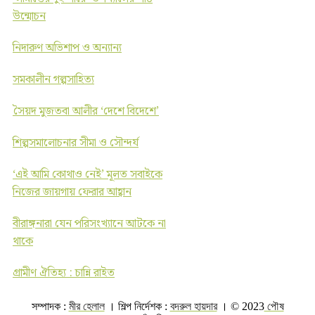
উন্মোচন
নিদারুণ অভিশাপ ও অন্যান্য
সমকালীন গল্পসাহিত্য
সৈয়দ মুজতবা আলীর ‘দেশে বিদেশে’
শিল্পসমালোচনার সীমা ও সৌন্দর্য
‘এই আমি কোথাও নেই’ মূলত সবাইকে
নিজের জায়গায় ফেরার আহ্বান
বীরাঙ্গনারা যেন পরিসংখ্যানে আটকে না
থাকে
গ্রামীণ ঐতিহ্য : চান্নি রাইত
সম্পাদক :
মীর হেলাল
। শিল্প নির্দেশক :
বদরুল হায়দার
। © 2023
পৌষ