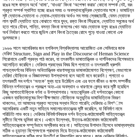
রঙের সঙ্গে বাস্তব অর্থে ‘থামা’, ‘যাওয়া’ কিংবা ‘অপেক্ষা করার’ কোনো সম্পর্ক নেই, বরং
প্রকৃত সম্পর্ক স্থাপিত হচ্ছে রঙের সময় ও অবস্থানকেন্দ্রিক দ্যোতনার সঙ্গে। ভাষাচিহ্ন
সৃষ্ট দ্যোতক-দ্যোতনা ও দ্যোক-দ্যোতনার অর্থও সব সময় স্বেচ্ছাচারী, যেমন দ্যোতক
লাল শব্দটি দ্যোতিত হয়ে বোঝাতে পারে যুদ্ধ, রক্ত কিংবা সিঁদুরকে, দ্যোতিত সবুজের অর্থ
হতে পারে যৌবন, শান্তি, বসন্ত কিংবা ফসলের খেত আর দ্যোতক হলুদ রঙের দ্যোতিত
অর্থ নির্ধারণ করতে পারে জন্ডিস রোগ কিংবা চৈত্রের রোদে পুড়ে যাওয়া কোনো এক
দুঃসময়কে।
১৯৬৬ সালে আমেরিকার জন হপকিনস্ বিশ্ববিদ্যালয় আয়োজিত এক সেমিনারে জাক
দেরিদা Structure, Sign and Play in the Discourse of Heman Science
শিরোনামে একটি প্রবন্ধ পাঠ করেন, যা তৎকালীন ভাষাতাত্ত্বিক ও দার্শনিকদের বিশেষভাবে
আলোড়িত করেছিল। দেরিদার প্রবন্ধের বিষয় ছিল প্লাতো ও তৎপরবর্তী ধ্রুপদি
পাশ্চত্যদর্শনের বিভিন্ন অধিতাত্ত্বিক ধারণাসমূহের ভাষাকাঠামোগত বিশ্লেষণ, যেগুলোকে
দেরিদা যৌক্তিক ও বিজ্ঞানসম্মত উপস্থাপনা বলে আদৌ মনে করেননি। প্লাতো ও
তৎপরবর্তী সব দর্শনে ‘অহংক’ মুখ্য হয়ে উঠেছিল এবং এর ফলে জীবন ও জগৎ সম্পর্কীয়
বিভিন্ন দর্শনতত্ত্বে ও প্রকল্পে অহং-এর অবস্থান ও ধারণাকে কেন্দ্র করে সৃষ্টি হয়েছিল
কিছু আপাতযৌক্তিক বর্ণনা ও উপস্থাপনার। অহংকেন্দ্রিক এই দর্শনতত্ত্বে কোনো
একজন ব্যক্তিমানুষের বিশ^বীক্ষণজাত যৌক্তিক অনুভূতির ভাষাভিত্তিক বিবরণ
থাকলেও, তা আমাদের প্রকৃত সত্যের সন্ধান দিতে পারেনি; দেরিদার এ বিশ^াস
আমেরিকায় একটি নতুন সাহিত্য সমালোচনাতত্ত্বের সৃষ্টি করেছিল, যা বিনির্মাণ নামে
পরিচিতি লাভ করে। দেরিদার বিনির্মাণবিষয়ক দর্শন উত্তর-কাঠামোবাদী সাহিত্যতত্ত্ব
সৃষ্টিতে বিশেষ ভূমিকা রাখে। এখানে উল্লেখ্য, উত্তর-কাঠামোবাদ কাঠামোবাদী
সাহিত্যতত্ত্বকে সম্পূর্ণভাবে অস্বীকার করে না। সাহিত্যের উপাদান হিসেবে ভাষাব্যবস্থার
সঠিক ও চূড়ান্ত বিশ্লেষণকে প্রাধান্য দিয়ে উত্তর-কাঠামোবাদ কাঠামোবাদী
সাহিত্যতত্ত্বকে সঠিক পথে উত্তীর্ণ বা বিস্তারিত করে মাত্র। জাক দেরিদার বিনির্মাণ-