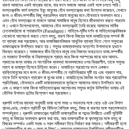
ধারণা আমাদের একই মাত্রায় থাকে, যার ফলে সমাজে আমরা একই সঙ্গে চলতে পারি।
মনস্তত্ত্ববিদ কার্ল গুস্তাভ ইয়ুং মানুষের যৌথ মনস্তত্ত্বের কথা উল্লেখ করেছেন, যেখানে
জগৎ ও জীবন-সম্পর্কীয় কিছু স্বতঃসিদ্ধ ধারণা মানুষের মনে যৌথভাবে অবস্থান করে।
এমন যৌথ মনস্তত্ত্ব না থাকলে আমরা সামাজিক মানুষ হিসেবে জীবনযাপন করতে পারতাম
না। এখানে উল্লেখযোগ্য, আমাদের যৌথ মনস্তত্ত্বই তৈরি করেছে আমাদের সার্বিক
চেতনাকাঠামো বা প্যারাডাইম (Paradigm)। সাহিত্য-সৃষ্টির দর্শন বা সাহিত্যতত্ত্ববিষয়ক
যেকোনো আলোচনা করতে গেলে বস্তু, ধারণা কিংবা বিষয়ের সঙ্গে ভাষাচিহ্নের সম্পর্ক কী
তা ব্যাখ্যা করা প্রয়োজন, আর ভাষাবিজ্ঞানবিষয়ক আধুনিক ব্যাখ্যা দিতে গেলে সস্যুরের
ভাষাতত্ত্বকে উপস্থিত করতে হয়। সস্যুর ভাষাব্যবস্থার অন্তর্গত উপাদানকে দুভাগে
বিভক্ত করেছেন। সমাজবদ্ধ জীব হিসেবে মানুষ তার নিজস্ব অবচেতনে ভাষা-সম্পর্কীয়
যে সহজাত উপলব্ধি বা নিয়মসমূহকে গ্রাহ্য করে কিংবা পরস্পরের মাঝে ভাব আদান-
প্রদানের জন্য ভাষার যে সাংগঠনিক ব্যবস্থা মানবসমাজের ওপর ক্রিয়াশীল, তাকে সস্যুর
ল্যাগ বা ভাষামূল হিসেবে চিহ্নিত করেন। ভাষাচিহ্ন প্রয়োগের ফলে একজন
ব্যক্তিমানুষের মনে জগৎ ও জীবন-সম্পর্কীয় যে প্রতিক্রিয়ার সৃষ্টি হয় এবং প্রকাশ পায়,
তাকে তিনি বলেছেন প্যারোল বা মুখের ভাষা। ভাষাচিহ্নের জৈবিক সংগঠন আর প্রায়োগিক
প্রতিক্রিয়া, যৌথভাবে একটি ভাষাব্যবস্থাকে মূর্তরূপে আমাদের সামনে উপস্থিত করে
এবং এ কারণে ভাষা কিংবা সাহিত্যতত্ত্বের আলোচনায় সস্যুর কর্তৃক উল্লিখিত ভাষার এই
মৌলিক উপাদান দুটোর বিশ্লেষণ করা প্রয়োজন।
ধ্রুপদি দর্শনের ব্যাখ্যা অনুযায়ী ভাষা হলো সময় ও সভ্যতার সঙ্গে বেড়ে ওঠা এক বিশাল
শব্দভাণ্ডার, যেখানে প্রতিটি শব্দ বিভিন্ন বৈশ্বিক বস্তু, বিষয় বা ধারণার সঙ্গে প্রত্যক্ষভাবে
সম্পর্কযুক্ত। ধ্রুপদি ভাষাতত্ত্বে প্রতিটি ভাষাপ্রতীক বা শব্দের বিপরীতে একটি সুনির্দিষ্ট
বস্তু বা বিষয়ের অবস্থান কল্পনা করা যায়, আর ভাষাপ্রতীক বা শব্দসমূহের সঙ্গে বস্তু বা
বিষয়ের সম্পর্কও একটা সহজ ও সরল সমীকরণ দিয়ে নির্ধারণ করা সম্ভব। সমীকরণটি হলো
: ‘ভাষাপ্রতীক বা শব্দ = বস্তু বা বিষয়’। সস্যুরের ভাষাতত্ত্বে উপরিউক্ত সমীকরণটিকে