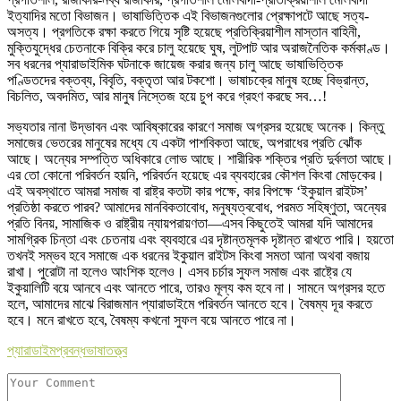
ইত্যাদির মতো বিভাজন। ভাষাভিত্তিক এই বিভাজনগুলোর প্রেক্ষাপটে আছে সত্য-
অসত্য। প্রগতিকে রক্ষা করতে গিয়ে সৃষ্টি হয়েছে প্রতিক্রিয়াশীল মাস্তান বাহিনী,
মুক্তিযুদ্ধের চেতনাকে বিক্রি করে চালু হয়েছে ঘুষ, লুটপাট আর অরাজনৈতিক কর্মকাণ্ড।
সব ধরনের প্যারাডাইমিক ঘটনাকে জায়েজ করার জন্য চালু আছে ভাষাভিত্তিক
পণ্ডিতদের বক্তব্য, বিবৃতি, বক্তৃতা আর টকশো। ভাষাচক্রে মানুষ হচ্ছে বিভ্রান্ত,
বিচলিত, অবদমিত, আর মানুষ নিস্তেজ হয়ে চুপ করে গ্রহণ করছে সব…!
সভ্যতার নানা উদ্ভাবন এবং আবিষ্কারের কারণে সমাজ অগ্রসর হয়েছে অনেক। কিন্তু
সমাজের ভেতরের মানুষের মধ্যে যে একটা পাশবিকতা আছে, অপরাধের প্রতি ঝোঁক
আছে। অন্যের সম্পত্তি অধিকারে লোভ আছে। শারীরিক শক্তির প্রতি দুর্বলতা আছে।
এর তো কোনো পরিবর্তন হয়নি, পরিবর্তন হয়েছে এর ব্যবহারের কৌশল কিংবা মোড়কের।
এই অবস্থাতে আমরা সমাজ বা রাষ্ট্র কতটা কার পক্ষে, কার বিপক্ষে ‘ইকুয়াল রাইটস’
প্রতিষ্ঠা করতে পারব? আমাদের মানবিকতাবোধ, মনুষ্যত্ববোধ, পরমত সহিষ্ণুতা, অন্যের
প্রতি বিনয়, সামাজিক ও রাষ্ট্রীয় ন্যায়পরায়ণতা—এসব কিছুতেই আমরা যদি আমাদের
সামগ্রিক চিন্তা এবং চেতনায় এবং ব্যবহারে এর দৃষ্টান্তমূলক দৃষ্টান্ত রাখতে পারি। হয়তো
তখনই সম্ভব হবে সমাজে এক ধরনের ইকুয়াল রাইটস কিংবা সমতা আনা অথবা বজায়
রাখা। পুরোটা না হলেও আংশিক হলেও। এসব চর্চার সুফল সমাজ এবং রাষ্ট্রে যে
ইকুয়ালিটি বয়ে আনবে এবং আনতে পারে, তারও মূল্য কম হবে না। সামনে অগ্রসর হতে
হলে, আমাদের মাঝে বিরাজমান প্যারাডাইমে পরিবর্তন আনতে হবে। বৈষম্য দূর করতে
হবে। মনে রাখতে হবে, বৈষম্য কখনো সুফল বয়ে আনতে পারে না।
প্যারাডাইম
প্রবন্ধ
ভাষাতত্ত্ব