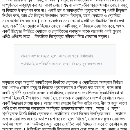
সম্পূর্ণভাবে অগ্রাহ্য করা হয়, কারণ কোনো শব্দ বা ভাষাপ্রতীক প্রত্যক্ষভাবে কোনো বস্তু
বা বিষয়কে উপস্থাপন করে না। একটি শব্দ বা ভাষাপ্রতীক প্রকৃতপক্ষে শুধু একটি চিহ্নকে
নির্ধারণ করে, আর এই চিহ্নের উপাদানও দুভাগে বিভক্ত, যাকে দ্যোতক ও দ্যোতিত
নামে আখ্যায়িত করা যায়। ভাষা ব্যবহারের সময় কোনো একটি শব্দ উচ্চারিত কিংবা লেখা
হলে, একটি চিহ্ন দ্যোতক হিসেবে কোনো একটি বস্তু বা বিষয়কে দ্যোতিত করে, অর্থাৎ
একটি চিহ্নের বিপরীতে দ্যোতক ও দ্যোতিতের অবস্থান থাকে অনেকটা একই মুদ্রার
এপিঠ-ওপিঠের মতো। বিষয়টিকে নিম্নোক্ত সমীকরণ দিয়ে বোঝানো সম্ভব।
সামনে অগ্রসর হতে হলে, আমাদের মাঝে বিরাজমান
প্যারাডাইমে পরিবর্তন আনতে হবে। বৈষম্য দূর করতে হবে
সস্যুরের তত্ত্ব অনুযায়ী ভাষাচিহ্নের বিপরীতে দ্যোতক ও দ্যোতিতের অবস্থান নির্ধারণ
করা গেলেও কোনো বস্তু বা বিষয়কে প্রত্যক্ষভাবে উপস্থিত করা যাবে না, ফলে ভাষা
একটি সুনির্দিষ্ট ব্যবস্থার আওতায় ভাষাচিহ্ন, দ্যোতক ও দ্যোতিতের ক্রিয়া-বিক্রিয়া বা
সম্পর্ক হিসেবেই উপস্থিত। ভাষাচিহ্ন, দ্যোতক ও দ্যোতিতের সম্পর্ক বোঝানোর জন্য
একটি উদাহরণ দেওয়া যাক। আমরা যখন রাস্তায় ট্রাফিক বাতির লাল, নীল ও হলুদ আলো
দেখি তখন আমাদের অবচেতনে অবস্থিত ভাষাকাঠামোকেই ‘লাল’, ‘সবুজ’ ও ‘হলুদ’
শব্দচিহ্নকে তিনটি নির্দিষ্ট দ্যোতক ও দ্যোতিতের ধারণা হিসেবে উপস্থিত করে। দ্যোতক
লাল রং দ্যোতিত হয়ে যে অর্থ প্রকাশ করে তা হলো ‘থামো’, দ্যোতক সবুজের দ্যোতিত
অর্থ হয় ‘যাও’ এবং একইভাবে হলুদ রঙের দ্যোতিত অর্থ ‘থামবে না যাবে তা বোঝার জন্য
অপেক্ষা করো’। উল্লিখিত উদাহরণটি বিশ্লেষণ করলে দেখা যাবে যে, লাল, সবুজ ও হলুদ