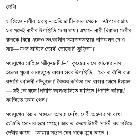
দেখি।
সাহিত্যে নারীর অবস্থান অতি প্রাচীনকাল থেকে। চর্যাপদের প্রায়
সব পদেই নারীর উপস্থিতি দেখা যায়। এখানে নারী নিরাত্মা দেবীর
রূপকে নিয়ে এলেও তৎকালীন সমাজব্যবস্থার প্রতিফলন দেখা
যায়—‘নগর বাহিরে ডোম্বী তোহোরী কুড়িআ।’
মধ্যযুগের সাহিত্য ‘শ্রীকৃষ্ণকীর্তন’। কৃষ্ণের নামে কাব্যের নাম
হলেও পুরো কাব্যজুড়ে রাধার সরব উপস্থিতি—‘কে না বাঁশি বাএ
বড়ায়ি কালিনী নঈকুলে।’ বৈষ্ণব কবিতা তো রাধার প্রেমে টলমল
—‘সই কে বলে পিরীতি ভাল/হাসিতে হাসিতে পিরীতি করিয়া/
কান্দিতে জনম গেল।’
মধ্যযুগের ‘অন্নদা মঙ্গলে’ আমরা দেখি, দেবী অন্নদার পা রাখা
সেঁওতি সোনার হয়ে গেছে। আর তা দেখে ঈশ্বরী পাটনী বর চাইছে
দেবীর কাছে—‘আমার সন্তান যেন থাকে দুধে ভাতে’।