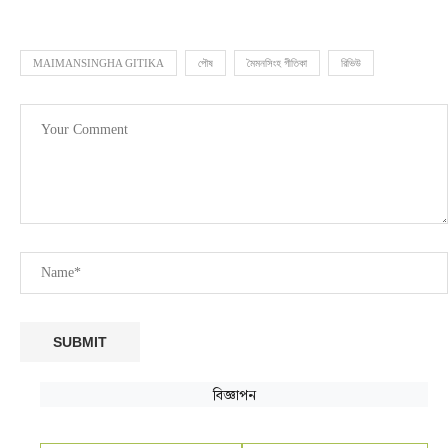
MAIMANSINGHA GITIKA
পৌষ
মৈমনসিংহ গীতিকা
রিভিউ
বিজ্ঞাপন