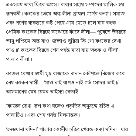
একসময় তারা ফিরে আসে। বাবার সহায় সম্পদের মালিক হয়
রূপবতী। কংকের প্রেমে অন্ধ লীলা ব্রাহ্মণ গর্গের কন্যা। সমাজ
এবং গর্গের ব্যবহারে কষ্ট পেয়ে গ্রাম ছেড়ে চলে যায় কংক।
প্রেমিক কংকের বিরহে অঝোরে কাঁদে লীলা—‘পূবেতে উদয়রে
ভানু পশ্চিমে অস্ত যাও।/ব্রহ্মাণ্ড ঘুরিয়া কি গো কংকের দেখা
পাও॥’ কংকের বিরহে শেষ পর্যন্ত মারা যায় ‘কংক ও লীলা’
পালার লীলা।
কাজল রেখার স্বামী সূচ রাজাকে নানান কৌশলে নিজের করে
নেয় কংকন দাসী—‘মাও নাই বাপও নাই গর্ভ সোদর ভাই।/
আসমানের মেঘ যেমন ভাইস্যা বেড়াই॥’
‘কাজল রেখা’ রূপ কথা হলেও প্রকৃতির অনুষঙ্গে রচিত এ
পালাটিও। এবং শেষ পর্যন্ত মিলনান্তক।
‘দেওয়ানা মদিনা’ পালার কেন্দ্রীয় চরিত্র গেরস্ত কন্যা মদিনা। যার