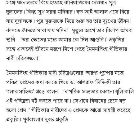
সঙ্গে ঘটনাক্রমে বিয়ে হয়েছে বানিয়াচংয়ের দেওয়ান পুত্র
দুলালের। কিন্তু সুখ সয়না মদিনার। বড় ভাই আলাল এসে নিয়ে
যায় দুলালকে। পুত্র সূরুজকে নিয়ে শুরু হয় তার দুঃখের জীবন।
কাঁদতে কাঁদতে মারা যায় মদিনা। মৃত্যুর আগে তার বিলাপ আমরা
শুনি—‘ভরা ক্ষেতের মধ্যে আমার কে দিল আগুনি।’ প্রকৃতির
সঙ্গে এভাবেই জীবনে মরণে মিশে গেছে মৈমনসিংহ গীতিকার
নারী চরিত্রগুলো।
মৈমনসিংহ গীতিকার নারী চরিত্রগুলোর ‘অরণ্য পুষ্পের মতো
পবিত্র’ প্রেমের কথা বলতে গিয়ে ড. আশরাফ সিদ্দিকী তার
‘লোকসাহিত্য’ গ্রন্থে বলেন—‘নাগরিক সভ্যতার কোনো ধূলি বালি
এই পবিত্রতা নষ্ট করতে পারে না। সেখানে বিবাহের চেয়ে বড়
হলো প্রেম।’ গীতিকার নারীদের এ প্রেমকে আরো সাহসী করেছে
প্রকৃতি। পূর্ববাংলার দুরন্ত প্রকৃতি।