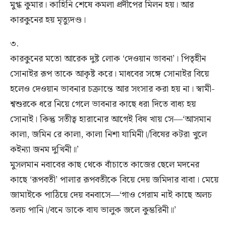
মুগ্ধ কুমার। কাহিনি শেষে কমলা প্রদীপের মিলন হয়। আর
কারকুনের হয় মৃত্যুদণ্ড।
৩.
কারকুনের মতো আরেক দুষ্ট লোক ‘দেওয়ান ভাবনা’। পিতৃহীন
সোনাইর রূপ তাকে আকৃষ্ট করে। মাধবের সঙ্গে সোনাইর বিয়ে
হলেও দেওয়ান ভাবনার চক্রান্তে আর সংসার করা হয় না। স্বামী-
শ্বশুরকে ধরে নিয়ে গেলে ভাবনার কাছে ধরা দিতে বাধ্য হয়
সোনাই। কিন্তু সতীত্ব হারানোর আগেই বিষ খায় সে—‘আসমান
কালা, জমিন রে কালা, কালা নিশা যামিনী।/বিষের কটরা খুলে
কইন্যা জনম দুখিনী॥’
মুসলমান নবাবের কাছ থেকে বাঁচাতে কাজের ছেলে মদনের
কাছে ‘রূপবতী’ পালার রূপবতীকে বিয়ে দেয় জমিদার বাবা। মেয়ে
জামাইকে পাঠিয়ে দেয় বনবাসে—‘গাও গেরাম নাই কাছে অলচ
তলচ পানি।/বনে ডাকে বাঘ ভালুক জলে কুম্ভরিনী॥’