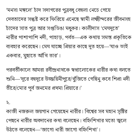
‘মনসা মঙ্গলে’ চাঁদ সদাগরের পুত্রবধূ বেহুলা নেচে গেয়ে
দেবতাদের সন্তুষ্ট করে ফিরিয়ে এনেছে স্বামী লক্ষ্মীন্দরের জীবনসহ
চাঁদের সাত পুত্র আর সপ্তডিঙা মধুকর। কালীদাস ‘মেঘদূতে’
নারীর পাশাপাশি নদী, পাহাড়, পর্বত—এক কথায় সমস্ত প্রকৃতিকে
ব্যবহার করেছেন। মেঘ যাচ্ছে প্রিয়ার কাছে দূত হয়ে—‘যাও ভাই
একবার, মুছাতে আঁখি তার’।
পরবর্তীকালে আমরা রবীন্দ্রনাথকে স্বপ্নালোকের নারীর কথা বলতে
শুনি—‘দূরে বহুদূরে উজ্জয়িনীপুরে/খুঁজিতে গেছিনু কবে শিপ্রা নদী
তীরে/মোর পূর্ব জনমের প্রথমা প্রিয়ারে।’
২.
কাজী নজরুল জয়গান গেয়েছেন নারীর। বিশ্বের সব মহান সৃষ্টির
পেছনে নারীর অবদানের কথা বলেছেন। বহ্নিশিখার মতো জ্বলে
উঠতে বলেছেন—‘জাগো নারী জাগো বহ্নিশিখা’।