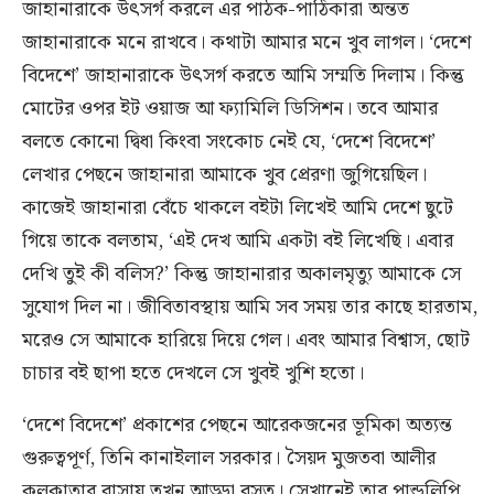
জাহানারাকে উৎসর্গ করলে এর পাঠক-পাঠিকারা অন্তত
জাহানারাকে মনে রাখবে। কথাটা আমার মনে খুব লাগল। ‘দেশে
বিদেশে’ জাহানারাকে উৎসর্গ করতে আমি সম্মতি দিলাম। কিন্তু
মোটের ওপর ইট ওয়াজ আ ফ্যামিলি ডিসিশন। তবে আমার
বলতে কোনো দ্বিধা কিংবা সংকোচ নেই যে, ‘দেশে বিদেশে’
লেখার পেছনে জাহানারা আমাকে খুব প্রেরণা জুগিয়েছিল।
কাজেই জাহানারা বেঁচে থাকলে বইটা লিখেই আমি দেশে ছুটে
গিয়ে তাকে বলতাম, ‘এই দেখ আমি একটা বই লিখেছি। এবার
দেখি তুই কী বলিস?’ কিন্তু জাহানারার অকালমৃত্যু আমাকে সে
সুযোগ দিল না। জীবিতাবস্থায় আমি সব সময় তার কাছে হারতাম,
মরেও সে আমাকে হারিয়ে দিয়ে গেল। এবং আমার বিশ্বাস, ছোট
চাচার বই ছাপা হতে দেখলে সে খুবই খুশি হতো।
‘দেশে বিদেশে’ প্রকাশের পেছনে আরেকজনের ভূমিকা অত্যন্ত
গুরুত্বপূর্ণ, তিনি কানাইলাল সরকার। সৈয়দ মুজতবা আলীর
কলকাতার বাসায় তখন আড্ডা বসত। সেখানেই তার পান্ডুলিপি