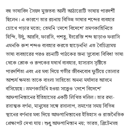
বহু ভাষাবিদ সৈয়দ মুজতবা আলী আঠারোটি ভাষায় পারদর্শী
ছিলেন। এ কারণে তার রচনায় বিভিন্ন ভাষার শব্দের ব্যবহার
চোখে পড়ার মতো; তেমনি ‘দেশে বিদেশে’ ভ্রমণকাহিনিতে
হিন্দি, উর্দু, আরবি, ফারসি, পশতু, ইংরেজি শব্দ ছাড়াও ফরাসি
এমনকি রুশ শব্দও ব্যবহার করতে ছাড়েননি! এত বৈচিত্র্যময়
ভাষা ব্যবহারের পরও রচনাটি পাঠকের জন্য সুবোধ্য বিবিধ! ভাষা
থেকে শ্লোক ও রূপকের যথার্থ ব্যবহার, হাস্যরস সৃষ্টিতে
পারদর্শিতা এবং এর মধ্য দিয়ে গভীর জীবনবোধ ফুটিয়ে তোলার
আশ্চর্য ক্ষমতা তাকে বাংলা সাহিত্যে অনন্য মর্যাদার আসনে
বসিয়েছে। ভ্রমণকাহিনি হওয়া সত্ত্বেও ‘দেশে বিদেশে’
আফগানিস্তানের ইতিহাসের একটি লিখিত দলিল। তার রম্য-
রসাত্মক বর্ণনা, মানুষের সঙ্গে রসালাপ, ভ্রমণের সময় বিভিন্ন
স্থানের বর্ণনার মধ্য দিয়ে আফগানিস্তানের ইতিহাস ও রাজনৈতিক
প্রেক্ষাপট দেখা যায়। শুধু আফগানিস্তান নয়; ভারত, ব্রিটেনসহ