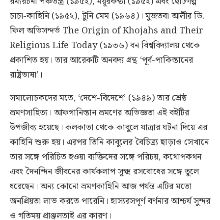
রম্যরচনা পঞ্চতন্ত্র (১৯৫২), ময়ূরকণ্ঠী (১৯৫২) এবং ছোটগল্প
চাচা-কাহিনি (১৯৫২), টুনি মেম (১৯৬৪)। মুজতবা আলীর ডি.
ফিল অভিসন্দর্ভ The Origin of Khojahs and Their
Religious Life Today (১৯৩৬) বন বিশ্ববিদ্যালয় থেকে
প্রকাশিত হয়। তার আরেকটি অনবদ্য গ্রন্থ ‘পূর্ব-পাকিস্তানের
রাষ্ট্রভাষা’।
সমালোচকদের মতে, ‘দেশে-বিদেশে’ (১৯৪৯) তার শ্রেষ্ঠ
ভ্রমণসাহিত্য। আফগানিস্তান ভ্রমণের অভিজ্ঞতা এই বইটির
উপজীব্য হয়েছে। কলকাতা থেকে কাবুলে যাত্রার ঘটনা দিয়ে এর
কাহিনি শুরু হয়। এরপর তিনি কাবুলের বৈচিত্র্য ছাড়াও সেখানে
তার সঙ্গে পরিচিত হওয়া ব্যক্তিদের সঙ্গে পরিচয়, কথোপকথন
এবং দৈনন্দিন জীবনের কার্যকলাপ সূক্ষ্ম রসবোধের সঙ্গে তুলে
ধরেছেন। অন্য কোনো ভ্রমণকাহিনি আজ পর্যন্ত এটির মতো
জনপ্রিয়তা লাভ করতে পারেনি। হাস্যরসপূর্ণ বর্ণনার আশ্চর্য সুন্দর
ও গতিময় প্রাঞ্জলতাই এর কারণ।