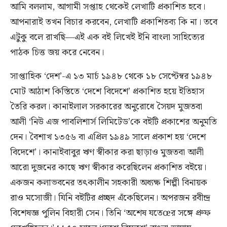
আমি বললাম, আগামী সপ্তাহ থেকেই লেখাটি প্রকাশিত হবে।
আপনারাই তখন বিচার করবেন, লেখাটি প্রকাশিতব্য কি না। তবে
এটুকু বলে রাখছি—এই এক বই লিখেই ইনি বাংলা সাহিত্যের
পাঠক চিত্ত জয় করে নেবেন।
সাপ্তাহিক ‘দেশ’-এ ১৩ মার্চ ১৯৪৮ থেকে ১৮ সেপ্টেম্বর ১৯৪৮
মোট আঠাশ কিস্তিতে ‘দেশে বিদেশে’ প্রকাশিত হয়ে ইতিহাস
তৈরি করল। কানাইলাল সরকারের অনুরোধে সৈয়দ মুজতবা
আলী ‘নিউ এজ পাবলিশার্স লিমিটেড’কে বইটি প্রকাশের অনুমতি
দেন। বৈশাখ ১৩৫৬ বা এপ্রিল ১৯৪৯ সালে প্রকাশ হয় ‘দেশে
বিদেশে’। কানাইবাবুর ঋণ স্বীকার করা ছাড়াও মুজতবা আলী
আরো দুজনের কাছে ঋণ স্বীকার করেছিলেন প্রকাশিত বইয়ে।
একজন কলাভবনের তৎকালীন সহকারী অধ্যক্ষ শিল্পী বিনায়ক
রাও মসোজী। যিনি বইটির প্রচ্ছদ এঁকেছিলেন। অপরজন রবীন্দ্র
বিশেষজ্ঞ পুলিন বিহারী সেন। তিনি ‘অশেষ যতেœর সঙ্গে প্রুফ