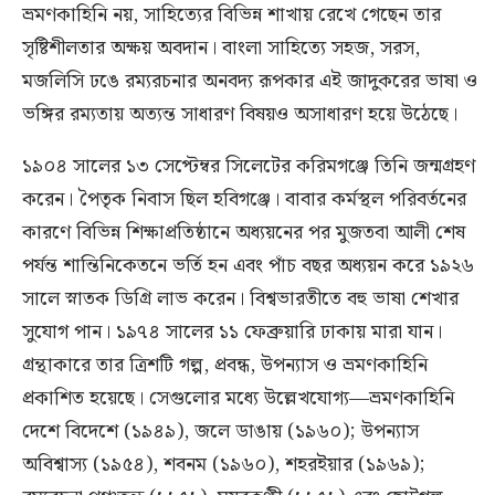
ভ্রমণকাহিনি নয়, সাহিত্যের বিভিন্ন শাখায় রেখে গেছেন তার
সৃষ্টিশীলতার অক্ষয় অবদান। বাংলা সাহিত্যে সহজ, সরস,
মজলিসি ঢঙে রম্যরচনার অনবদ্য রূপকার এই জাদুকরের ভাষা ও
ভঙ্গির রম্যতায় অত্যন্ত সাধারণ বিষয়ও অসাধারণ হয়ে উঠেছে।
১৯০৪ সালের ১৩ সেপ্টেম্বর সিলেটের করিমগঞ্জে তিনি জন্মগ্রহণ
করেন। পৈতৃক নিবাস ছিল হবিগঞ্জে। বাবার কর্মস্থল পরিবর্তনের
কারণে বিভিন্ন শিক্ষাপ্রতিষ্ঠানে অধ্যয়নের পর মুজতবা আলী শেষ
পর্যন্ত শান্তিনিকেতনে ভর্তি হন এবং পাঁচ বছর অধ্যয়ন করে ১৯২৬
সালে স্নাতক ডিগ্রি লাভ করেন। বিশ্বভারতীতে বহু ভাষা শেখার
সুযোগ পান। ১৯৭৪ সালের ১১ ফেব্রুয়ারি ঢাকায় মারা যান।
গ্রন্থাকারে তার ত্রিশটি গল্প, প্রবন্ধ, উপন্যাস ও ভ্রমণকাহিনি
প্রকাশিত হয়েছে। সেগুলোর মধ্যে উল্লেখযোগ্য—ভ্রমণকাহিনি
দেশে বিদেশে (১৯৪৯), জলে ডাঙায় (১৯৬০); উপন্যাস
অবিশ্বাস্য (১৯৫৪), শবনম (১৯৬০), শহরইয়ার (১৯৬৯);