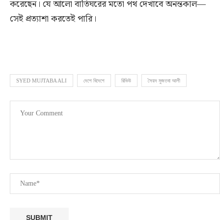
করেছেন। যে আলো বাতিঘরের মতো পথ দেখাবে অনন্তকাল—
সেই প্রত্যাশা করতেই পারি।
SYED MUJTABA ALI
দেশে বিদেশে
রিভিউ
সৈয়দ মুজতবা আলী