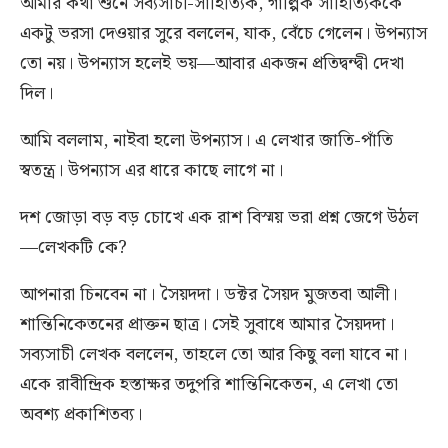
আমার কথা শুনে সব্যসাচী-সাহিত্যিক, গাল্পিক সাহিত্যিককে
একটু ভরসা দেওয়ার সুরে বললেন, যাক, বেঁচে গেলেন। উপন্যাস
তো নয়। উপন্যাস হলেই ভয়—আবার একজন প্রতিদ্বন্দ্বী দেখা
দিল।
আমি বললাম, নাইবা হলো উপন্যাস। এ লেখার জাতি-পাঁতি
স্বতন্ত্র। উপন্যাস এর ধারে কাছে লাগে না।
দশ জোড়া বড় বড় চোখে এক রাশ বিস্ময় ভরা প্রশ্ন জেগে উঠল
—লেখকটি কে?
আপনারা চিনবেন না। সৈয়দদা। ডক্টর সৈয়দ মুজতবা আলী।
শান্তিনিকেতনের প্রাক্তন ছাত্র। সেই সুবাধে আমার সৈয়দদা।
সব্যসাচী লেখক বললেন, তাহলে তো আর কিছু বলা যাবে না।
একে রাবীন্দ্রিক হস্তাক্ষর তদুপরি শান্তিনিকেতন, এ লেখা তো
অবশ্য প্রকাশিতব্য।