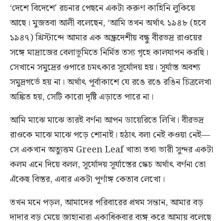
‘দেশে বিদেশে’ রচনার পেছনে একটা করুণ কাহিনি লুকিয়ে
আছে। মুজতবা আলী বলেছেন, ‘আমি তখন অর্থাৎ ১৯৪৮ (হবে
১৯৪৭) খ্রিস্টাব্দে আমার এক অন্ধ্রদেশীয় বন্ধু বীরভদ্র রাওয়ের
সঙ্গে মাদ্রাজের বেলাভূমিতে নির্মিত তস্য গৃহে কালযাপন করছি।
সেখানে সমুদ্রের ওপারে চমৎকার সূর্যোদয় হয়। সূর্যাস্ত অবশ্য
সমুদ্রগর্ভে হয় না। অর্থাৎ পূর্বাকাশে যে রঙে রঙে রঙিন চিত্রলেখা
অঙ্কিত হয়, সেটি কারো দৃষ্টি এড়াতে পারে না।
আমি মাঝে মাঝে তারই বর্ণনা আপন ডায়েরিতে লিখি। বীরভদ্র
রাওকে মাঝে মাঝে পড়ে শোনাই। হঠাৎ বলা নেই কওয়া নেই—
সে একখান অত্যুত্তম Green Leaf খাতা তথা ভারী সুন্দর একটা
কলম এনে দিয়ে বলল, সূর্যোদয় সূর্যাস্তের স্কেচ অর্থাৎ বর্ণনা তো
এঁকেছ বিস্তর, এবার একটা পূর্ণাঙ্গ কেতাব লেখো।
তখন মনে পড়ল, আমাদের পরিবারের প্রথম সন্তান, আমার বড়
দাদার বড় মেয়ে জাহানারা একাধিকবার ব্যঙ্গ করে আমায় বলেছে