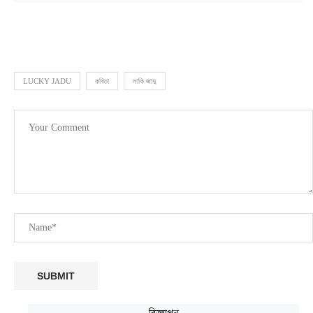
LUCKY JADU
কবিতা
লাকি জাদু